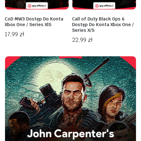
CoD MW3 Dostęp Do Konta
Call of Duty Black Ops 6
Xbox One / Series X|S
Dostęp Do Konta Xbox One /
Series X/S
17,99
zł
22,99
zł
na
na
n
x