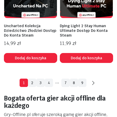
Uncharted Kolekcja
Dying Light 2 Stay Human
Dziedzictwo Złodziei Dostęp
Ultimate Dostęp Do Konta
Do Konta Steam
Steam
14,99
zł
11,99
zł
Dodaj do koszyka
Dodaj do koszyka
…
1
2
3
4
7
8
9
Bogata oferta gier akcji offline dla
każdego
Gry-Offline.pl oferuje szeroką gamę gier akcji offline,