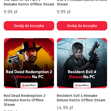
Remake Konto Offline Steam
Steam
9,99
zł
9,99
zł
Dodaj do koszyka
Dodaj do koszyka
na
na
n
x
Red Dead Redemption 2
Resident Evil 4 Remake
Ultimate Konto Offline
Deluxe Konto Offline Steam
Steam
14,99
zł