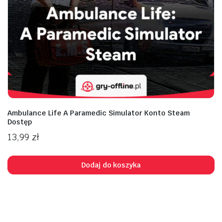
na
na
n
x
Ambulance Life A Paramedic Simulator Konto Steam
Dostęp
13,99
zł
Dodaj do koszyka