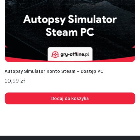
na
na
n
x
Autopsy Simulator Konto Steam – Dostęp PC
10,99
zł
Dodaj do koszyka