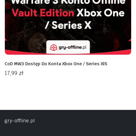
na
na
n
x
CoD MW3 Dostęp Do Konta Xbox One / Series X|S
17,99
zł
gry-offline.pl