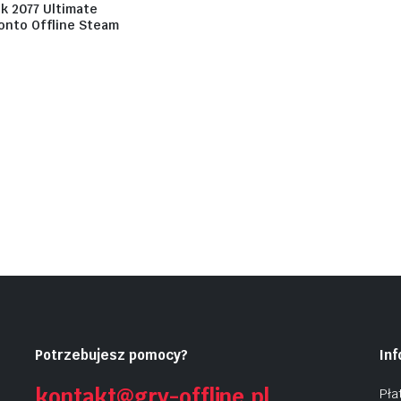
k 2077 Ultimate
Konto Offline Steam
Potrzebujesz pomocy?
In
kontakt@gry-offline.pl
Pła