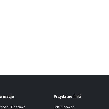
formacje
Przydatne linki
tność i Dostawa
Jak kupować