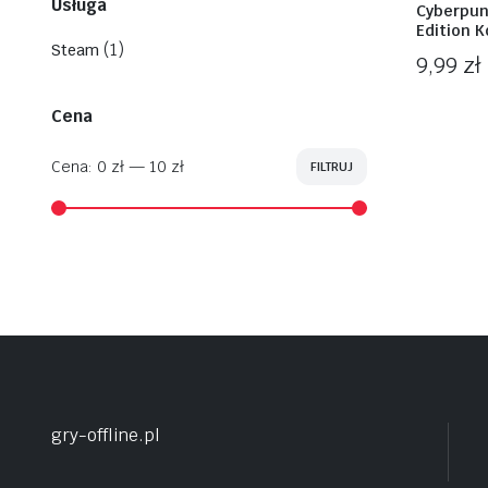
Usługa
Cyberpun
Edition 
(1)
Steam
9,99
zł
Cena
Cena:
0 zł
—
10 zł
FILTRUJ
Cena
Cena
min
max
gry-offline.pl