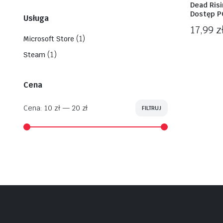
Dead Ris
Dostęp P
Usługa
17,99
z
(1)
Microsoft Store
(1)
Steam
Cena
Cena:
10 zł
—
20 zł
FILTRUJ
Cena
Cena
min
max