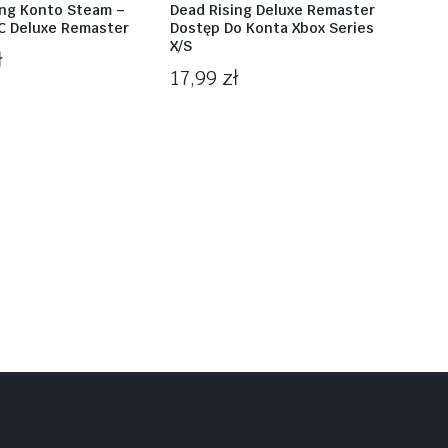
ing Konto Steam –
Dead Rising Deluxe Remaster
C Deluxe Remaster
Dostęp Do Konta Xbox Series
X/S
ł
17,99
zł