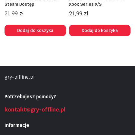
Steam Dostęp
Xbox Series X/S
21,99
zł
21,99
zł
Dodaj do koszyka
Dodaj do koszyka
na
na
n
x
gry-offline.pl
Potrzebujesz pomocy?
kontakt@gry-offline.pl
Informacje