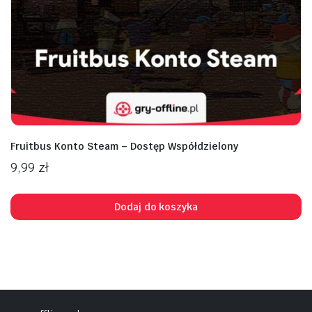
na
na
n
x
Fruitbus Konto Steam – Dostęp Współdzielony
9,99
zł
Dodaj do koszyka