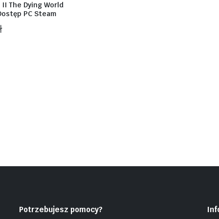
 II The Dying World
Dostęp PC Steam
ł
Potrzebujesz pomocy?
In