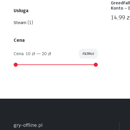
GreedFall
Konto – 
Usługa
14,99
z
(1)
Steam
Cena
Cena:
10 zł
—
20 zł
FILTRUJ
Cena
Cena
min
max
gry-offline.pl