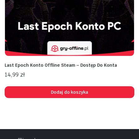
na
na
n
x
Last Epoch Konto Offline Steam – Dostęp Do Konta
14,99
zł
Dodaj do koszyka