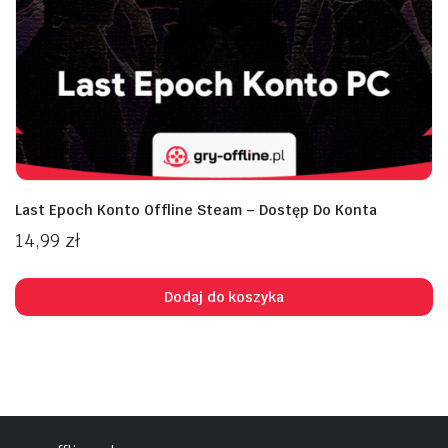
na
na
n
x
Last Epoch Konto Offline Steam – Dostęp Do Konta
14,99
zł
Dodaj do koszyka