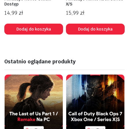
Dostęp
X/S
14,99
zł
15,99
zł
Dodaj do koszyka
Dodaj do koszyka
na
na
Ostatnio oglądane produkty
n
x