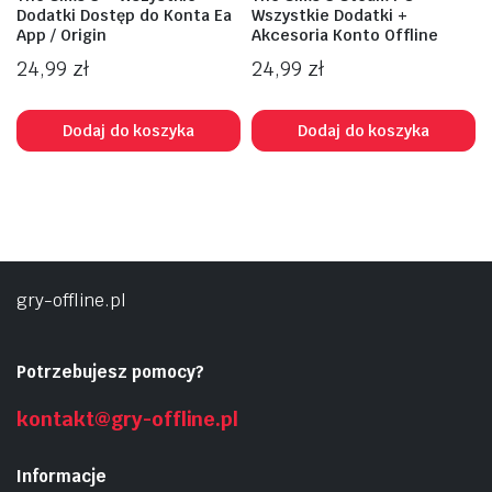
Dodatki Dostęp do Konta Ea
Wszystkie Dodatki +
App / Origin
Akcesoria Konto Offline
24,99
zł
24,99
zł
Dodaj do koszyka
Dodaj do koszyka
na
na
n
x
gry-offline.pl
Potrzebujesz pomocy?
kontakt@gry-offline.pl
Informacje