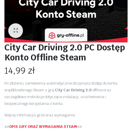
City Car Driving 2.0 PC Dostęp
Konto Offline Steam
14,99
zł
Po złożeniu zamówienia automatycznie otrzymasz dostęp do konta
współdzielonego Steam z grą
City Car Driving 2.0
offline oraz
szczegółowe instrukcje dotyczące instalacji, uruchomienia i
bezpiecznego korzystania z konta.
Więcej informacji o grze oraz wymagania
>>
OPIS GRY ORAZ WYMAGANIA STEAM
<<