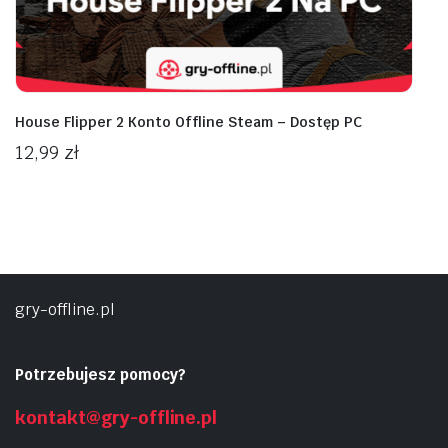
House Flipper 2 Konto Offline Steam – Dostęp PC
12,99
zł
gry-offline.pl
Potrzebujesz pomocy?
kontakt@gry-offline.pl