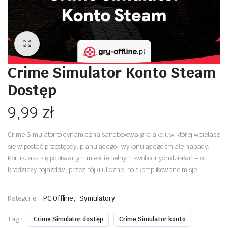
Crime Simulator Konto Steam
Dostęp
9,99
zł
Crime Simulator to dynamiczna sandboxowa gra akcji, w której wcielasz
się w postać przestępcy, planującego i wykonującego śmiałe napady.
Poruszasz się po otwartym mieście pełnym swobodnych działań – od
kradzieży pojazdów, przez bójki uliczne, po skomplikowane misje.
,
Kategorie:
PC Offline
Symulatory
Tagi:
Crime Simulator dostęp
Crime Simulator konto