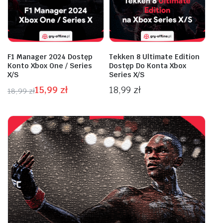
F1 Manager 2024 Dostęp
Tekken 8 Ultimate Edition
Konto Xbox One / Series
Dostęp Do Konta Xbox
X/S
Series X/S
15,99
zł
18,99
zł
18,99
zł
Pierwotna
Aktualna
cena
cena
wynosiła:
wynosi:
18,99 zł.
15,99 zł.