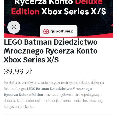
LEGO Batman Dziedzictwo
Mrocznego Rycerza Konto
Xbox Series X/S
39,99
zł
Po złożeniu zamówienia automatycznie otrzymasz dostęp do konta
Microsoft z grą
LEGO Batman Dziedzictwo Mrocznego
Rycerza Deluxe Edition
oraz szczegółowe instrukcje dotyczące
dodania konta do konsoli , instalacji, uruchomienia i bezpiecznego
korzystania z konta.