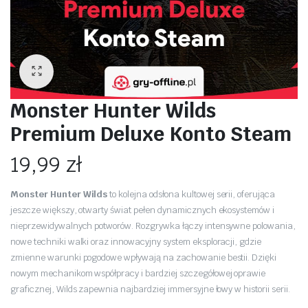
Monster Hunter Wilds
Premium Deluxe Konto Steam
19,99
zł
Monster Hunter Wilds
to kolejna odsłona kultowej serii, oferująca
jeszcze większy, otwarty świat pełen dynamicznych ekosystemów i
nieprzewidywalnych potworów. Rozgrywka łączy intensywne polowania,
nowe techniki walki oraz innowacyjny system eksploracji, gdzie
zmienne warunki pogodowe wpływają na zachowanie bestii. Dzięki
nowym mechanikom współpracy i bardziej szczegółowej oprawie
graficznej, Wilds zapewnia najbardziej immersyjne łowy w historii serii.