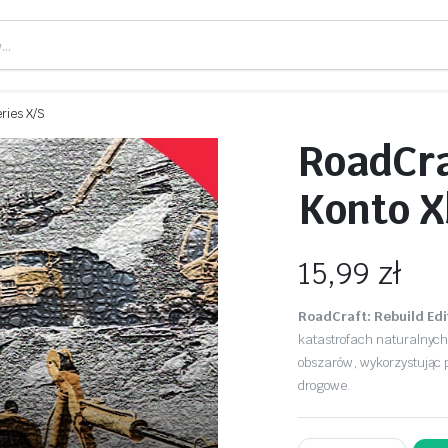
eries X/S
RoadCra
Konto X
15,99
zł
RoadCraft: Rebuild Edi
katastrofach naturalnych
obszarów, wykorzystując 
drogowe.
RoadCraft