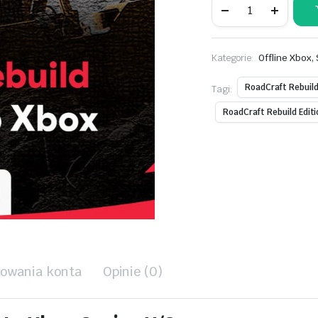
Rebuild
Edition
Konto
Xbox
,
Kategorie:
Offline Xbox
Series
X/S
ilość
RoadCraft Rebuild
Tagi:
RoadCraft Rebuild Edit
kowania konta
Opinie (0)