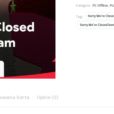
Steam
,
Kategorie:
PC Offline
Pr
Dostęp
ilość
Sorry We`re Close
Tagi:
Sorry We`re Closed kon
kowania konta
Opinie (0)