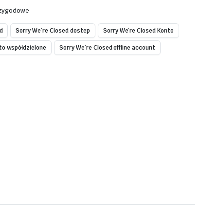
zygodowe
d
Sorry We`re Closed dostep
Sorry We`re Closed Konto
to współdzielone
Sorry We`re Closed offline account