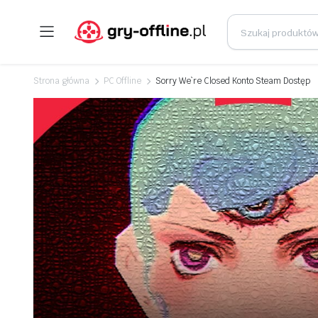
Strona główna
PC Offline
Sorry We`re Closed Konto Steam Dostęp