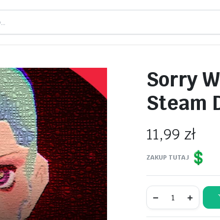
Sorry W
Steam 
11,99
zł
ZAKUP TUTAJ
Sorry
We`re
Closed
Konto