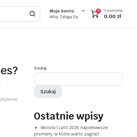
0 produktów
Moje konto
0
0,00
zł
Witaj, Zaloguj Się
ces?
Szukaj
,
Szukaj
latywnie
Ostatnie wpisy
Wiosna | Lato 2026 najciekawsze
premiery, w które warto zagrać!