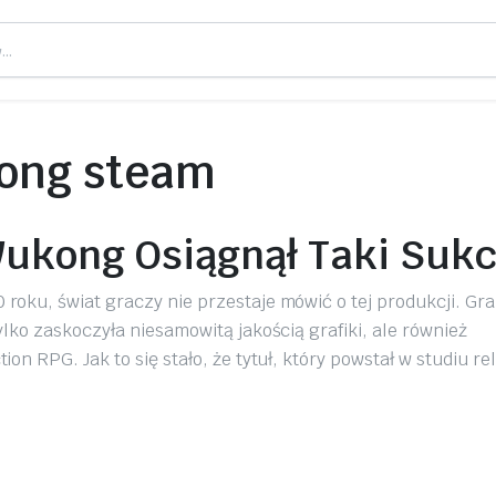
ong steam
Wukong Osiągnął Taki Suk
oku, świat graczy nie przestaje mówić o tej produkcji. Gra
lko zaskoczyła niesamowitą jakością grafiki, ale również
n RPG. Jak to się stało, że tytuł, który powstał w studiu re