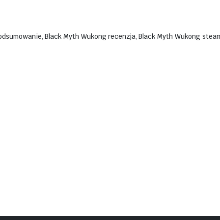
podsumowanie
,
Black Myth Wukong recenzja
,
Black Myth Wukong stea