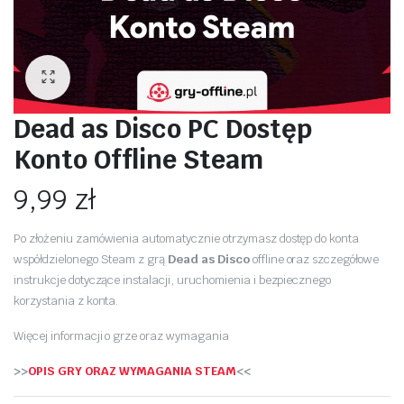
Dead as Disco PC Dostęp
Konto Offline Steam
9,99
zł
Po złożeniu zamówienia automatycznie otrzymasz dostęp do konta
współdzielonego Steam z grą
Dead as Disco
offline oraz szczegółowe
instrukcje dotyczące instalacji, uruchomienia i bezpiecznego
korzystania z konta.
Więcej informacji o grze oraz wymagania
>>
OPIS GRY ORAZ WYMAGANIA STEAM
<<