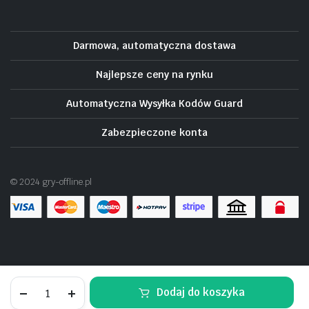
Darmowa, automatyczna dostawa
Najlepsze ceny na rynku
Automatyczna Wysyłka Kodów Guard
Zabezpieczone konta
© 2024 gry-offline.pl
South
Dodaj do koszyka
Park
Snow
SKLEP
SZUKAJ
KOSZYK
MOJE KONTO