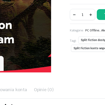
Split
Fiction
Konto
Współdzielone
-
,
Kategorie:
PC Offline
Ak
Dostęp
Do
Konta
Split Fiction dost
Tagi:
Steam
ilość
Split Fiction konto wsp
kowania konta
Opinie (0)