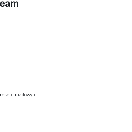
team
adresem mailowym