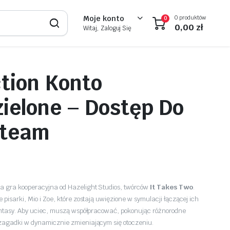
0 produktów
Moje konto
0
0,00
zł
Witaj, Zaloguj Się
ction Konto
ielone – Dostęp Do
Steam
a gra kooperacyjna od Hazelight Studios, twórców
It Takes Two
.
 pisarki, Mio i Zoe, które zostają uwięzione w symulacji łączącej ich
ntasy.
Aby uciec, muszą współpracować, pokonując różnorodne
 zagadki w dynamicznie zmieniającym się otoczeniu.