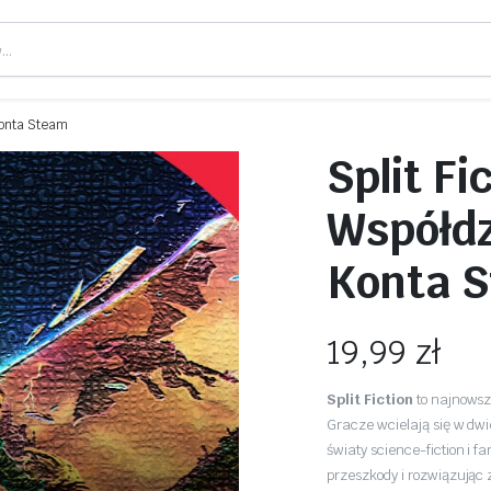
 Konta Steam
Split Fi
Współdz
Konta 
19,99
zł
Split Fiction
to najnowsz
Gracze wcielają się w dwie
światy science-fiction i fa
przeszkody i rozwiązując